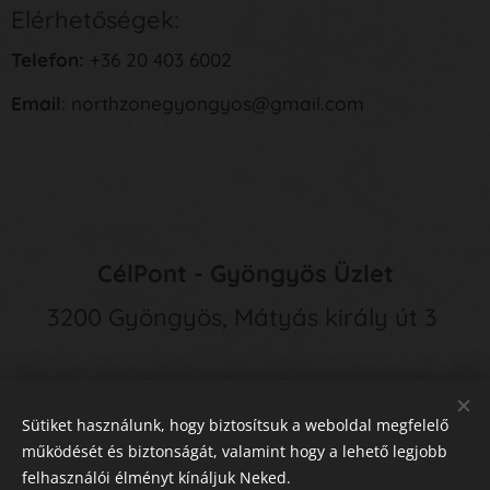
Elérhetőségek:
Telefon:
+36 20 403 6002
Email
: northzonegyongyos@gmail.com
CélPont - Gyöngyös Üzlet
3200 Gyöngyös, Mátyás király út 3
Sütiket használunk, hogy biztosítsuk a weboldal megfelelő
működését és biztonságát, valamint hogy a lehető legjobb
felhasználói élményt kínáljuk Neked.