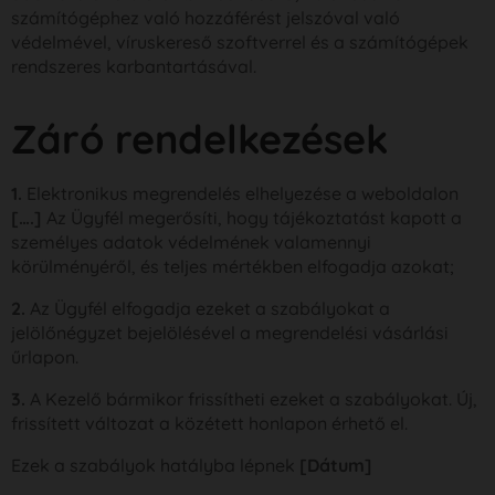
számítógéphez való hozzáférést jelszóval való
védelmével, víruskereső szoftverrel és a számítógépek
rendszeres karbantartásával.
Záró rendelkezések
1.
Elektronikus megrendelés elhelyezése a weboldalon
[….]
Az Ügyfél megerősíti, hogy tájékoztatást kapott a
személyes adatok védelmének valamennyi
körülményéről, és teljes mértékben elfogadja azokat;
2.
Az Ügyfél elfogadja ezeket a szabályokat a
jelölőnégyzet bejelölésével a megrendelési vásárlási
űrlapon.
3.
A Kezelő bármikor frissítheti ezeket a szabályokat. Új,
frissített változat a közétett honlapon érhető el.
Ezek a szabályok hatályba lépnek
[Dátum]