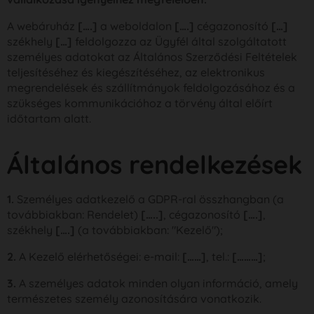
A webáruház
[….]
a weboldalon
[….]
cégazonosító
[…]
székhely
[…]
feldolgozza az Ügyfél által szolgáltatott
személyes adatokat az Általános Szerződési Feltételek
teljesítéséhez és kiegészítéséhez, az elektronikus
megrendelések és szállítmányok feldolgozásához és a
szükséges kommunikációhoz a törvény által előírt
időtartam alatt.
Általános rendelkezések
1.
Személyes adatkezelő a GDPR-ral összhangban (a
továbbiakban: Rendelet)
[…..]
, cégazonosító
[….]
,
székhely
[….]
(a továbbiakban: "Kezelő");
2.
A Kezelő elérhetőségei: e-mail:
[……]
, tel.:
[………]
;
3.
A személyes adatok minden olyan információ, amely
természetes személy azonosítására vonatkozik.