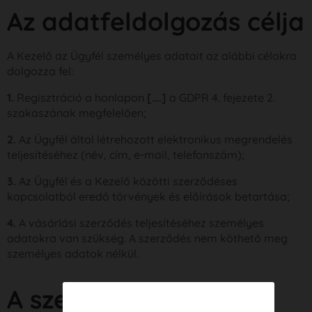
Az adatfeldolgozás célja
A Kezelő az Ügyfél személyes adatait az alábbi célokra
dolgozza fel:
1.
Regisztráció a honlapon
[….]
a GDPR 4. fejezete 2.
szakaszának megfelelően;
2.
Az Ügyfél által létrehozott elektronikus megrendelés
teljesítéséhez (név, cím, e-mail, telefonszám);
3.
Az Ügyfél és a Kezelő közötti szerződéses
kapcsolatból eredő törvények és előírások betartása;
4.
A vásárlási szerződés teljesítéséhez személyes
adatokra van szükség. A szerződés nem köthető meg
személyes adatok nélkül.
A személyes adatok