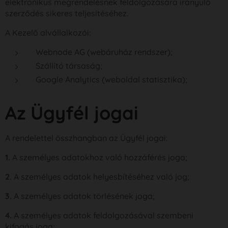
elektronikus megrendelésnek feldolgozására irányuló
szerződés sikeres teljesítéséhez.
A Kezelő alvállalkozói:
Webnode AG (webáruház rendszer);
Szállító társaság;
Google Analytics (weboldal statisztika);
Az Ügyfél jogai
A rendelettel összhangban az Ügyfél jogai:
1.
A személyes adatokhoz való hozzáférés joga;
2.
A személyes adatok helyesbítéséhez való jog;
3.
A személyes adatok törlésének joga;
4.
A személyes adatok feldolgozásával szembeni
kifogás joga;