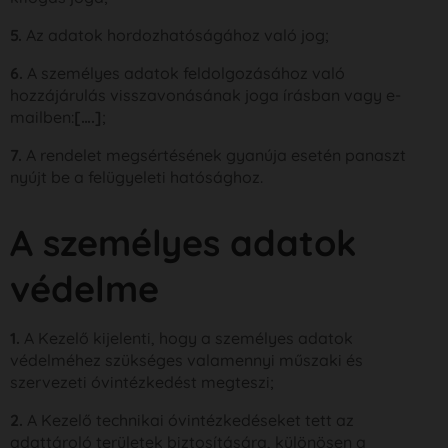
5.
Az adatok hordozhatóságához való jog;
6.
A személyes adatok feldolgozásához való
hozzájárulás visszavonásának joga írásban vagy e-
mailben:
[….]
;
7.
A rendelet megsértésének gyanúja esetén panaszt
nyújt be a felügyeleti hatósághoz.
A személyes adatok
védelme
1.
A Kezelő kijelenti, hogy a személyes adatok
védelméhez szükséges valamennyi műszaki és
szervezeti óvintézkedést megteszi;
2.
A Kezelő technikai óvintézkedéseket tett az
adattároló területek biztosítására, különösen a