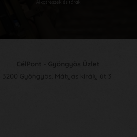
Alkatrészek és tárak
CélPont - Gyöngyös Üzlet
3200 Gyöngyös, Mátyás király út 3