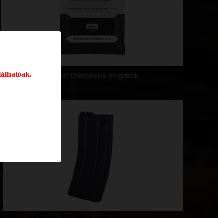
lálhatóak.
Airsoft lövedékek és gázok