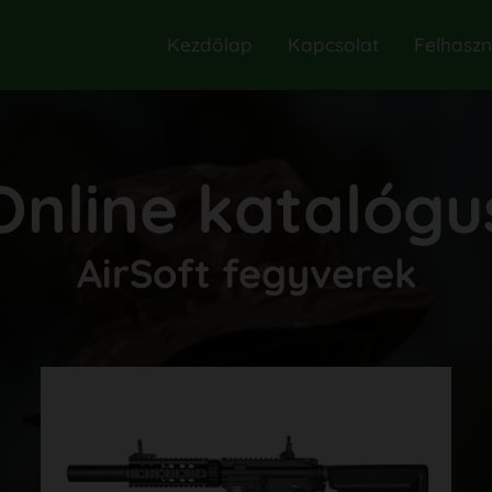
Kezdőlap
Kapcsolat
Felhaszná
Online katalógu
AirSoft fegyverek