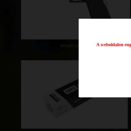
A weboldalon enge
Airsoft pisztoly