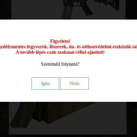
Figyelem!
délymentes fegyverek, lőszerek, ön- és otthonvédelmi eszközök ta
Airsoft Puska
A tovább lépés csak szakmai céllal ajánlott!
Szeretnéd folytatni?
Igen
Nem