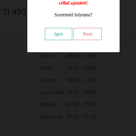
céllal ajánlott!
11 490
Ft
Szeretnéd folytatni?
Igen
Nem
Nyitvatartási idő:
Hétfő: 09.00 - 17.00
Kedd: 09.00 - 17.00
Szerda: 09.00 - 17.00
Csütörtök: 09.00 - 17.00
Péntek: 09.00 - 17.00
Szombat: 09.00 - 12.00