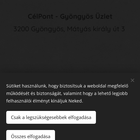
CélPont - Gyöngyös Üzlet
3200 Gyöngyös, Mátyás király út 3
Sütiket használunk, hogy biztosítsuk a weboldal megfelelő
működését és biztonságát, valamint hogy a lehető legjobb
felhasználói élményt kínáljuk Neked.
E
lállás a Szerződéstől
Sütik
Csak a legszükségesebbek elfogadása
Kosárba
Összes elfogadása