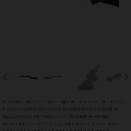
Ez a klasszikus csőtörős légpuska 4,5 mm-es kaliberrel,
huzagolt csővel és diabolo lövedékekkel működik. A
légpuska polimer tusával van felszerelve, amely
gumitalppal végződik, így csökkentve a visszarúgás
energiáját. A csövet polimer bevonat védi, amely