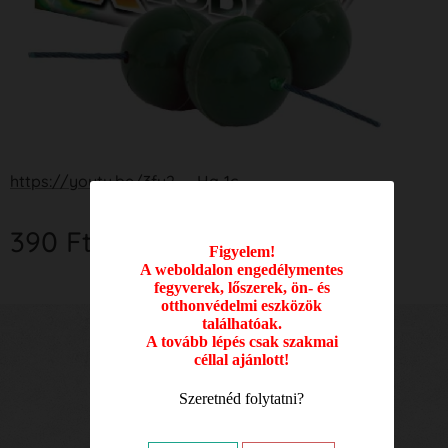
https://youtu.be/3fu2__Ha-1c
390
Ft
Figyelem!
A weboldalon engedélymentes
fegyverek, lőszerek, ön- és
otthonvédelmi eszközök
találhatóak.
A tovább lépés csak szakmai
Nyitvatartási idő:
céllal ajánlott!
Hétfő: 09.00 - 17.00
Szeretnéd folytatni?
Kedd: 09.00 - 17.00