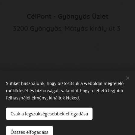
CélPont - Gyöngyös Üzlet
3200 Gyöngyös, Mátyás király út 3
Sütiket használunk, hogy biztosítsuk a weboldal megfelelő
működését és biztonságát, valamint hogy a lehető legjobb
felhasználói élményt kínáljuk Neked.
E
lállás a Szerződéstől
Sütik
Csak a legszükségesebbek elfogadása
Kosárba
Összes elfogadása