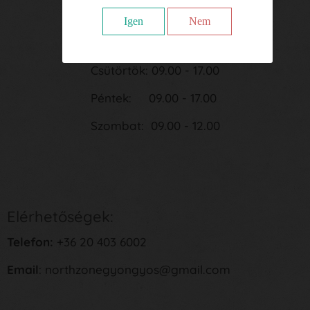
Kedd: 09.00 - 17.00
Igen
Nem
Szerda: 09.00 - 17.00
Csütörtök: 09.00 - 17.00
Péntek: 09.00 - 17.00
Szombat: 09.00 - 12.00
Elérhetőségek:
Telefon:
+36 20 403 6002
Email
: northzonegyongyos@gmail.com