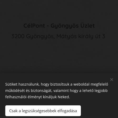
CélPont - Gyöngyös Üzlet
3200 Gyöngyös, Mátyás király út 3
Sütiket használunk, hogy biztosítsuk a weboldal megfelelő
működését és biztonságát, valamint hogy a lehető legjobb
felhasználói élményt kínáljuk Neked.
E
lállás a Szerződéstől
Sütik
Csak a legszükségesebbek elfogadása