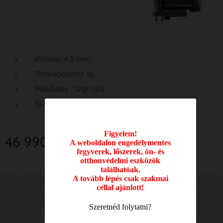
Kaliber 4.5 mm
Tárkapacitás 16
Működés : 12gr co2
Súly 680 gr
Figyelem!
46 990
Ft
A weboldalon engedélymentes
fegyverek, lőszerek, ön- és
otthonvédelmi eszközök
találhatóak.
A tovább lépés csak szakmai
céllal ajánlott!
Nyitvatartási idő:
Szeretnéd folytatni?
Hétfő: 09.00 - 17.00