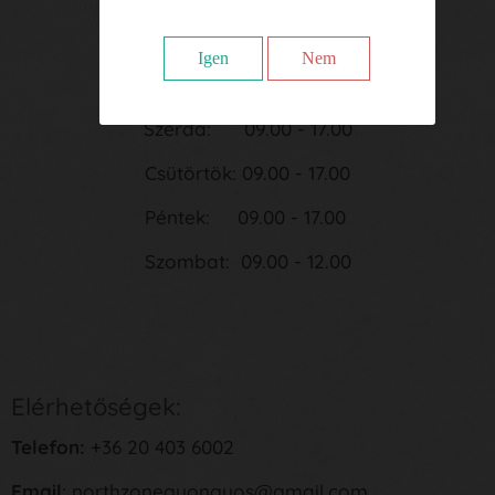
Hétfő: 09.00 - 17.00
Igen
Nem
Kedd: 09.00 - 17.00
Szerda: 09.00 - 17.00
Csütörtök: 09.00 - 17.00
Péntek: 09.00 - 17.00
Szombat: 09.00 - 12.00
Elérhetőségek:
Telefon:
+36 20 403 6002
Email
: northzonegyongyos@gmail.com