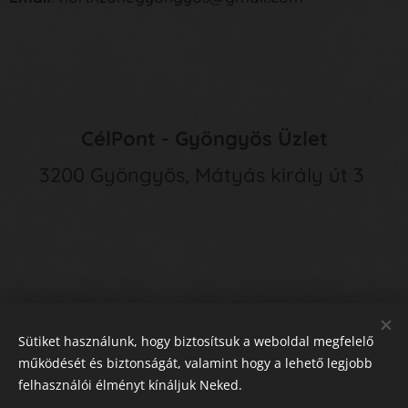
CélPont - Gyöngyös Üzlet
3200 Gyöngyös, Mátyás király út 3
Sütiket használunk, hogy biztosítsuk a weboldal megfelelő
működését és biztonságát, valamint hogy a lehető legjobb
felhasználói élményt kínáljuk Neked.