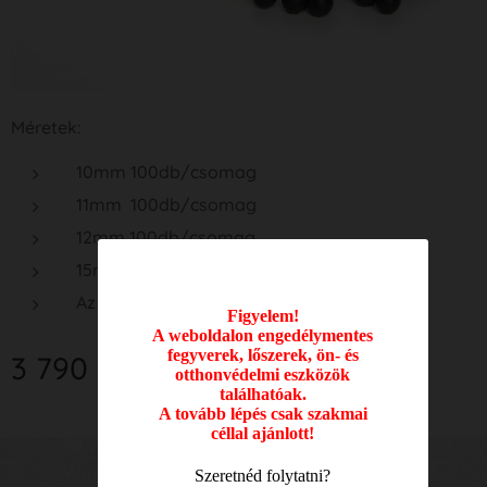
Méretek:
10mm 100db/csomag
11mm 100db/csomag
12mm 100db/csomag
15mm 50 db/csomag
Az árak méretenként eltérhetnek.
Figyelem!
A weboldalon engedélymentes
fegyverek, lőszerek, ön- és
3 790
Ft
otthonvédelmi eszközök
találhatóak.
A tovább lépés csak szakmai
céllal ajánlott!
Szeretnéd folytatni?
Nyitvatartási idő: