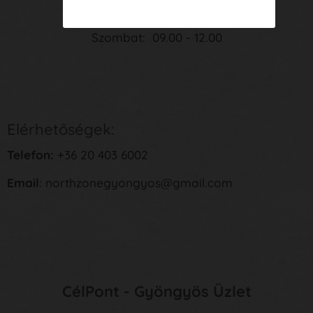
Péntek: 09.00 - 17.00
Szombat: 09.00 - 12.00
Elérhetőségek:
Telefon:
+36 20 403 6002
Email
: northzonegyongyos@gmail.com
CélPont - Gyöngyös Üzlet