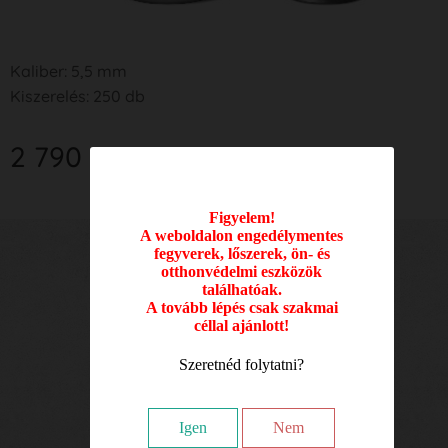
Kaliber: 5,5 mm
Kiszerelés: 250 db
2 790
Ft
Figyelem!
A weboldalon engedélymentes
fegyverek, lőszerek, ön- és
Nyitvatartási idő:
otthonvédelmi eszközök
találhatóak.
Hétfő: 09.00 - 17.00
A tovább lépés csak szakmai
céllal ajánlott!
Kedd: 09.00 - 17.00
Szeretnéd folytatni?
Szerda: 09.00 - 17.00
Csütörtök: 09.00 - 17.00
Igen
Nem