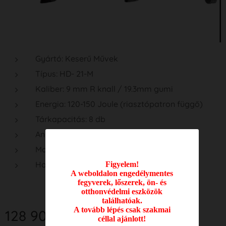
Gyártó: Keserű Művek
Típus: HD- 21-M
Kaliber: 9 mm R knall / 19.3mm gumi
Energia: 120-150 Joule (riasztópatron függő)
Tárkapacitás: 8 db
Anyaga: acél
Markolatok: műanyag
Hossz: 410/685 mm
Figyelem!
A weboldalon engedélymentes
fegyverek, lőszerek, ön- és
otthonvédelmi eszközök
találhatóak.
A tovább lépés csak szakmai
128 900
Ft
céllal ajánlott!