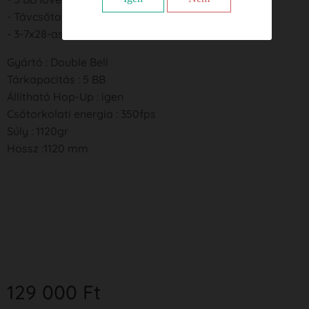
- Távcsőtartó adapter
- 3-7x28-as távcső
Gyártó : Double Bell
Tárkapacitás : 5 BB
Állítható Hop-Up : igen
Csőtorkolati energia : 350fps
Súly : 1120gr
Hossz :1120 mm
129 000
Ft