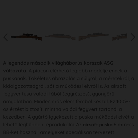
A legendás második világháborús korszak ASG
változata.
A piacon elérhető legjobb modelje ennek a
puskának. Tökéletes ábrázolás a súlyról, a méretekről, a
kidolgozottságról, sőt a működési elvről is. Az airsoft
fegyver tusa valódi fából (egyrészes), gyönyörű
árnyalatban. Minden más elem fémből készül. Ez 100%-
os érzést biztosít, mintha valódi fegyvert tartanál a
kezedben. A gyártó igyekezett a puska működési elvét a
lehető leghűbben reprodukálni. Az
6 mm-es
airsoft puska
BB-ket használ, amelyeket speciálisan tervezett