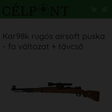
Kar98k rugós airsoft puska
- fa változat + távcső