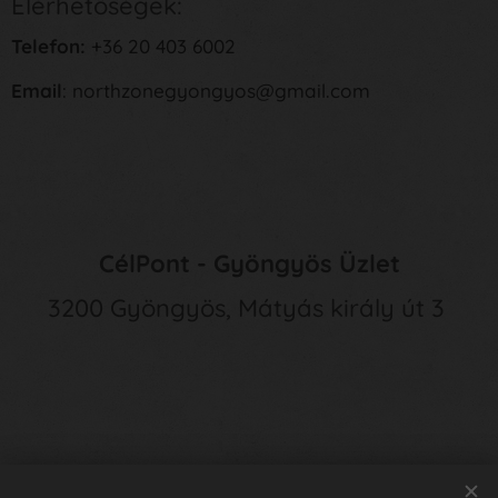
Elérhetőségek:
Telefon:
+36 20 403 6002
Email
: northzonegyongyos@gmail.com
CélPont - Gyöngyös Üzlet
3200 Gyöngyös, Mátyás király út 3