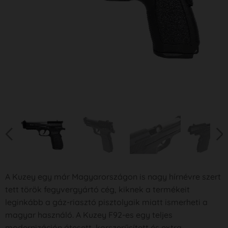
A Kuzey egy már Magyarországon is nagy hírnévre szert
tett török fegyvergyártó cég, kiknek a termékeit
leginkább a gáz-riasztó pisztolyaik miatt ismerheti a
magyar használó. A Kuzey F92-es egy teljes
modernizáción átesett, korszerűsített és extra