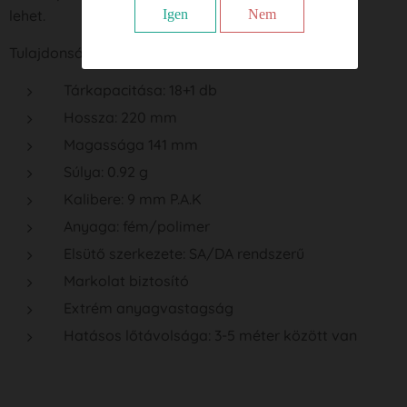
lehet.
Igen
Nem
Tulajdonságai:
Tárkapacitása: 18+1 db
Hossza: 220 mm
Magassága 141 mm
Súlya: 0.92 g
Kalibere: 9 mm P.A.K
Anyaga: fém/polimer
Elsütő szerkezete: SA/DA rendszerű
Markolat biztosító
Extrém anyagvastagság
Hatásos lőtávolsága: 3-5 méter között van