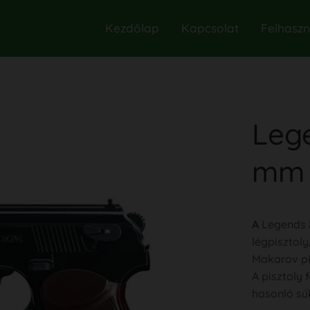
Kezdőlap
Kapcsolat
Felhaszná
Leg
mm 
A
Legends
légpisztoly
Makarov pi
A pisztoly 
hasonló súl