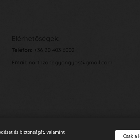
Elérhetőségek:
Telefon:
+36 20 403 6002
Email
: northzonegyongyos@gmail.com
dését és biztonságát, valamint
Csak a 
E
lállás a Szerződéstől
Sütik