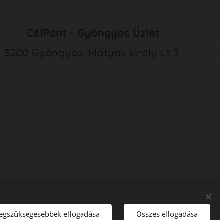
CélPont - Gyöngyös Üzlet
3200 Gyöngyös, Mátyás király út 3
legszükségesebbek elfogadása
Összes elfogadása