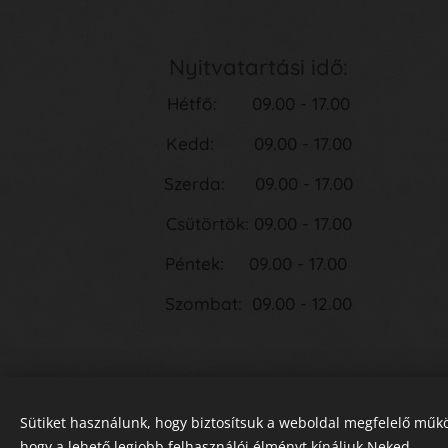
Nyitvatartási idő:
Hétfő: 09.00 - 17.00
Kedd: 09.00 - 17.00
Szerda: 09.00 - 17.00
Csütörtök: 09.00 - 17.00
Péntek: 09.00 - 17.00
Szombat: 09.00 - 12.00
Sütiket használunk, hogy biztosítsuk a weboldal megfelelő műkö
hogy a lehető legjobb felhasználói élményt kínáljuk Neked.