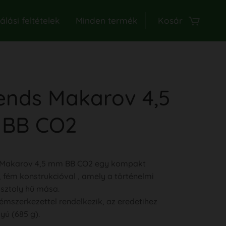
lási feltételek
Minden termék
Kosár
ends Makarov 4,5
BB CO2
 Makarov 4,5 mm BB CO2 egy kompakt
, fém konstrukcióval , amely a történelmi
sztoly hű mása.
fémszerkezettel rendelkezik, az eredetihez
yú (685 g).