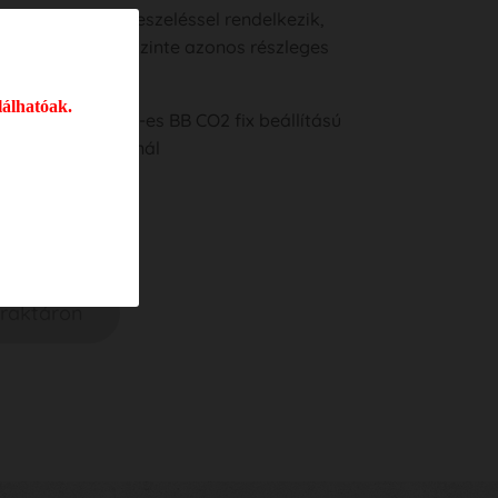
 mozgatható reteszeléssel rendelkezik,
 lehetőséggel és szinte azonos részleges
ljárással.
lálhatóak.
Makarov 4,5 mm-es BB CO2 fix beállítású
 vascélzót használ
0
Ft
 raktáron