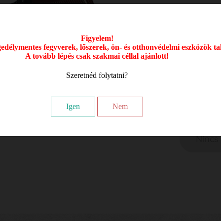
A légpuska
újratöltési
kibontási e
Figyelem!
délymentes fegyverek, lőszerek, ön- és otthonvédelmi eszközök ta
A Legends 
A tovább lépés csak szakmai céllal ajánlott!
mechanikus
Szeretnéd folytatni?
48 99
Igen
Nem
Nincs