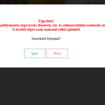
11 990
Figyelem!
délymentes fegyverek, lőszerek, ön- és otthonvédelmi eszközök ta
A tovább lépés csak szakmai céllal ajánlott!
Szeretnéd folytatni?
Igen
Nem