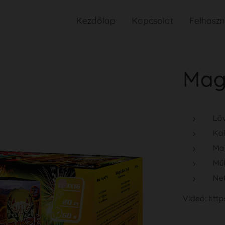
Kezdőlap
Kapcsolat
Felhaszná
Mag
Lö
Ka
Ma
Mű
Net
Videó: ht