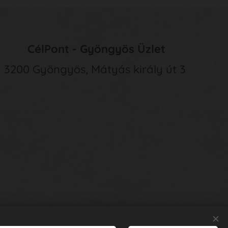
CélPont - Gyöngyös Üzlet
3200 Gyöngyös, Mátyás király út 3