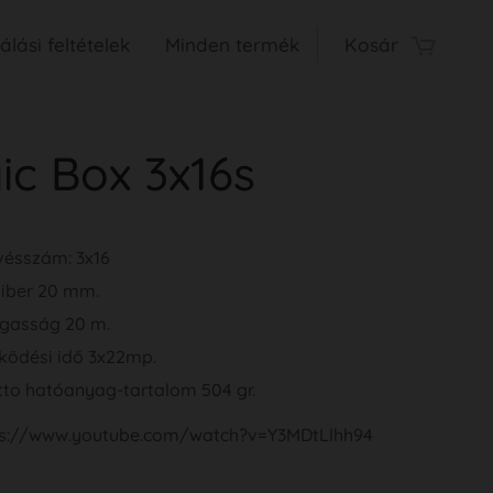
lási feltételek
Minden termék
Kosár
ic Box 3x16s
vésszám: 3x16
liber 20 mm.
gasság 20 m.
ködési idő 3x22mp.
to hatóanyag-tartalom 504 gr.
tps://www.youtube.com/watch?v=Y3MDtLlhh94