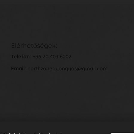
Elérhetőségek:
Telefon:
+36 20 403 6002
Email
: northzonegyongyos@gmail.com