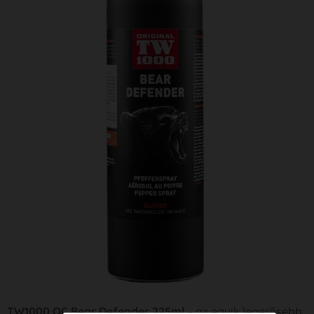
TW1000 OC Bear Defender 225ml
– az egyik legerősebb