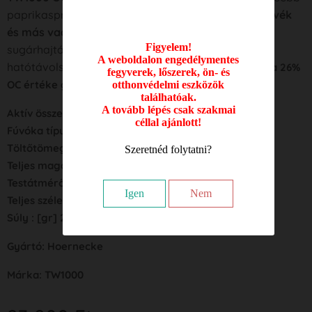
paprikaspray a világon személyes
védelemre medvék
és más vadállatok támadásai
ellen, erős, kúpos
Figyelem!
sugárhajtást hozva létre, amely akár
10 méter
A weboldalon engedélymentes
hatótávolságot is képes elérni.
A 4 000 000 SHU és a 26%
fegyverek, lőszerek, ön- és
OC értéke garantálja a biztos hatást.
otthonvédelmi eszközök
találhatóak.
A tovább lépés csak szakmai
Aktív összetevő : OC
céllal ajánlott!
Fúvóka típus : JET
Töltőtömeg : [ml] 225
Szeretnéd folytatni?
Teljes magasság : [mm] 230
Testátmérő : [mm] 52
Igen
Nem
Teljes szélesség : [mm] 52
Súly : [gr] 260
Gyártó: Hoernecke
Márka: TW1000