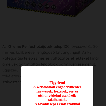
Az
Xtreme Perfect tűzijáték telep
100 lövésével és 20
mm-es kaliberével lenyűgöző látványt nyújt. Az F2
kategóriájú telep színes és változatos effekteket kínál,
amelyek garantáltan feldobják bármilyen eseményt.
Egyszerű használata és hosszan tartó előadása
tökéletes választássá teszi születésnapokra,
szilveszterre és ünnepi eseményekre.
Figyelem!
A weboldalon engedélymentes
fegyverek, lőszerek, ön- és
otthonvédelmi eszközök
találhatóak.
A tovább lépés csak szakmai