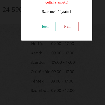
céllal ajánlott!
24 590
Ft
Szeretnéd folytatni?
Igen
Nem
Nyitvatartási idő:
Hétfő: 09.00 - 17.00
Kedd: 09.00 - 17.00
Szerda: 09.00 - 17.00
Csütörtök: 09.00 - 17.00
Péntek: 09.00 - 17.00
Szombat: 09.00 - 12.00