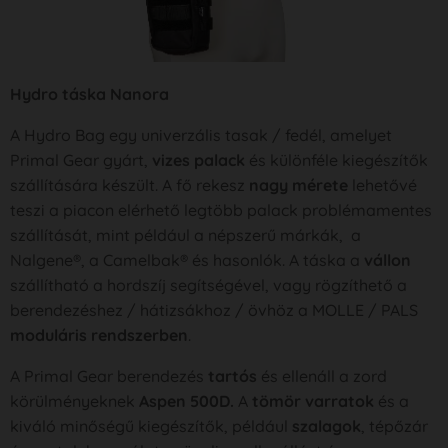
Hydro táska Nanora
A Hydro Bag egy univerzális tasak / fedél, amelyet
Primal Gear gyárt,
vizes palack
és különféle kiegészítők
szállítására készült. A fő rekesz
nagy mérete
lehetővé
teszi a piacon elérhető legtöbb palack problémamentes
szállítását, mint például a népszerű márkák, a
Nalgene®, a Camelbak® és hasonlók. A táska a
vállon
szállítható a hordszíj segítségével, vagy rögzíthető a
berendezéshez / hátizsákhoz / övhöz a MOLLE / PALS
moduláris rendszerben
.
A Primal Gear berendezés
tartós
és ellenáll a zord
körülményeknek
Aspen
500D.
A
tömör varratok
és a
kiváló minőségű kiegészítők, például
szalagok
, tépőzár