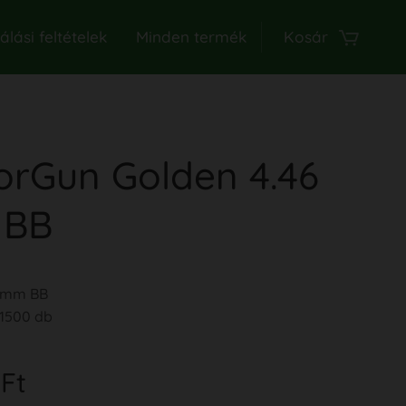
lási feltételek
Minden termék
Kosár
orGun Golden 4.46
 BB
,5mm BB
 1500 db
Ft