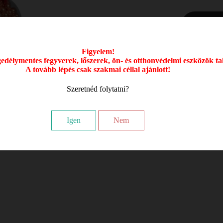
Figyelem!
délymentes fegyverek, lőszerek, ön- és otthonvédelmi eszközök ta
A tovább lépés csak szakmai céllal ajánlott!
Szeretnéd folytatni?
Igen
Nem