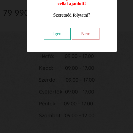
céllal ajánlott!
79 990
Ft
Szeretnéd folytatni?
Igen
Nem
Nyitvatartási idő:
Hétfő: 09.00 - 17.00
Kedd: 09.00 - 17.00
Szerda: 09.00 - 17.00
Csütörtök: 09.00 - 17.00
Péntek: 09.00 - 17.00
Szombat: 09.00 - 12.00