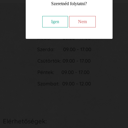
Szeretnéd folytatni?
Nyitvatartási idő:
Igen
Nem
Hétfő: 09.00 - 17.00
Kedd: 09.00 - 17.00
Szerda: 09.00 - 17.00
Csütörtök: 09.00 - 17.00
Péntek: 09.00 - 17.00
Szombat: 09.00 - 12.00
Elérhetőségek: