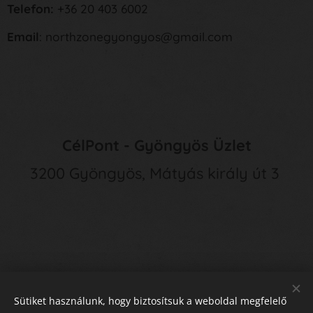
Telefon:
+36 20 403 6002
Email
: northzonegyongyos@gmail.com
CélPont - Gyöngyös Üzlet
3200 Gyöngyös, Mátyás király út 3
Sütiket használunk, hogy biztosítsuk a weboldal megfelelő