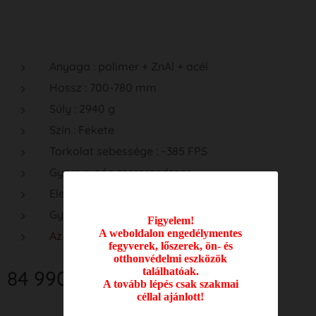
Anyaga : polimer + ZnAl + acél
Hossz : 700-780 mm
Súly : 2940 g
Szín : Fekete
Torkolat sebessége : ~385 FPS
Gyors rugós csererendszer
Elektromos visszafújó rendszer
Gyártó : Specna Arms
Figyelem!
A weboldalon engedélymentes
Az akkumulátor és a töltő nem tartozék.
fegyverek, lőszerek, ön- és
otthonvédelmi eszközök
találhatóak.
84 990
Ft
A tovább lépés csak szakmai
céllal ajánlott!