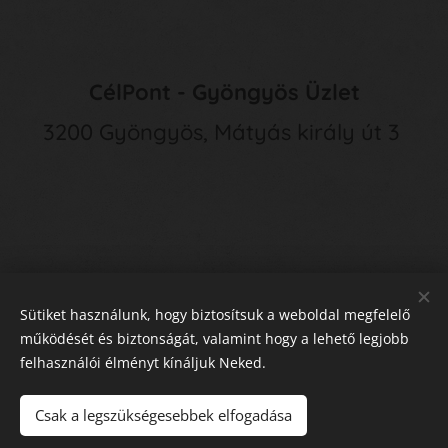
CélPont - Gyöngyös Üzlet
3200 Gyöngyös, Mátyás király út 3
Sütiket használunk, hogy biztosítsuk a weboldal megfelelő
működését és biztonságát, valamint hogy a lehető legjobb
felhasználói élményt kínáljuk Neked.
E
lállás a Szerződéstől
Sütik
Csak a legszükségesebbek elfogadása