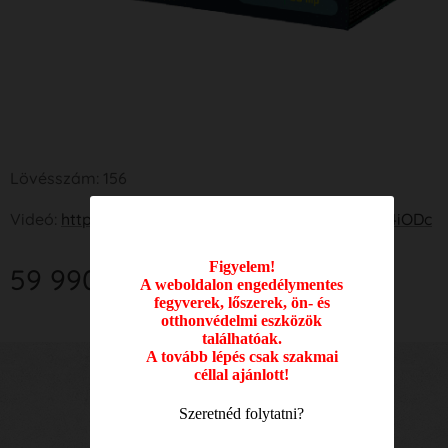
Lövésszám: 156
Videó:
https://www.youtube.com/watch?v=F6ipka4iODc
Figyelem!
59 990
Ft
A weboldalon engedélymentes
fegyverek, lőszerek, ön- és
otthonvédelmi eszközök
találhatóak.
A tovább lépés csak szakmai
céllal ajánlott!
Nyitvatartási idő:
Szeretnéd folytatni?
Hétfő: 09.00 - 17.00