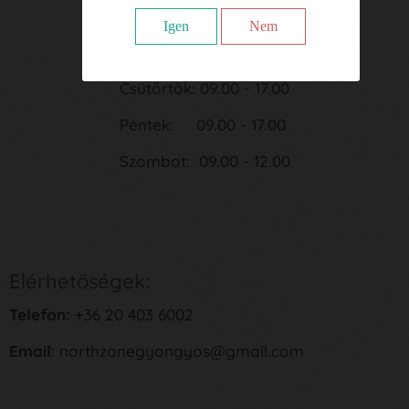
Kedd: 09.00 - 17.00
Igen
Nem
Szerda: 09.00 - 17.00
Csütörtök: 09.00 - 17.00
Péntek: 09.00 - 17.00
Szombat: 09.00 - 12.00
Elérhetőségek:
Telefon:
+36 20 403 6002
Email
: northzonegyongyos@gmail.com