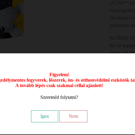
ULTRA™ pre
rajongókna
területén 
páratlan m
Az EDGE UL
és az egye
meg a 0,01 
ideális vá
amelyek na
Figyelem!
Minden BB-
délymentes fegyverek, lőszerek, ön- és otthonvédelmi eszközök ta
A tovább lépés csak szakmai céllal ajánlott!
magas fényű
ULTRA™ BB-
Szeretnéd folytatni?
minimalizál
precíziós 
Igen
Nem
gumiszalag
A gyártási