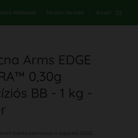
lási feltételek
Minden termék
Kosár
cna Arms EDGE
RA™ 0,30g
íziós BB - 1 kg -
r
rms® márka bemutatja a legújabb EDGE