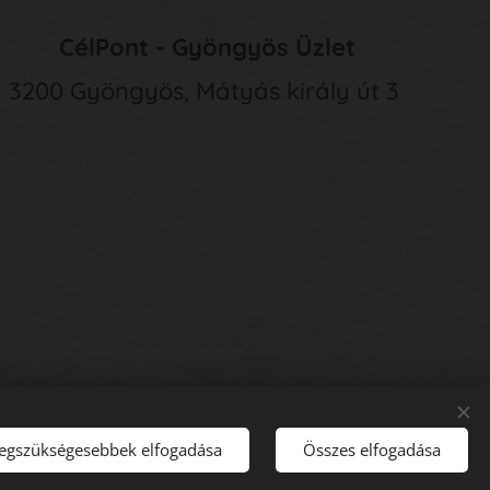
CélPont - Gyöngyös Üzlet
3200 Gyöngyös, Mátyás király út 3
legszükségesebbek elfogadása
Összes elfogadása