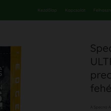
Kezdőlap
Kapcsolat
Felhaszná
Spe
ULT
prec
fehé
A Specna A