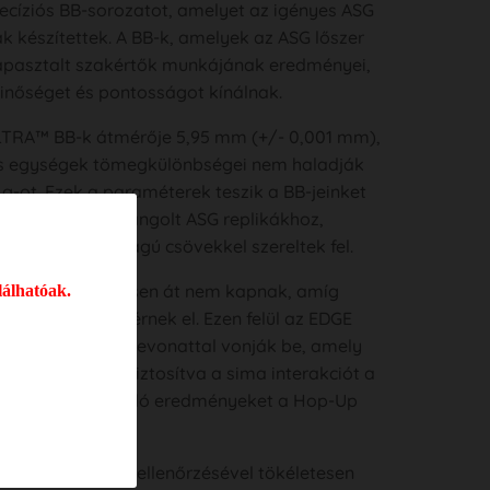
cíziós BB-sorozatot, amelyet az igényes ASG
k készítettek. A BB-k, amelyek az ASG lőszer
tapasztalt szakértők munkájának eredményei,
inőséget és pontosságot kínálnak.
TRA™ BB-k átmérője 5,95 mm (+/- 0,001 mm),
s egységek tömegkülönbségei nem haladják
g-ot. Ezek a paraméterek teszik a BB-jeinket
lasztássá finomhangolt ASG replikákhoz,
gyobb pontosságú csövekkel szereltek fel.
t gondos kezelésen át nem kapnak, amíg
lálhatóak.
 felületet nem érnek el. Ezen felül az EDGE
eket speciális bevonattal vonják be, amely
ja a súrlódást, biztosítva a sima interakciót a
csövekkel, és kiváló eredményeket a Hop-Up
okkal.
 folyamat átfogó ellenőrzésével tökéletesen