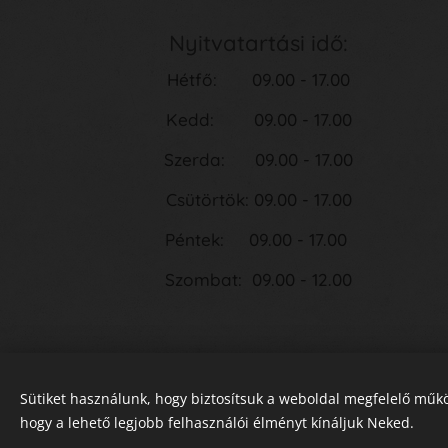
Nyitvatartási idő:
Hétfő: 09.00 - 17.00
Kedd: 09.00 - 17.00
Szerda: 09.00 - 17.00
Csütörtök: 09.00 - 17.00
Péntek: 09.00 - 17.00
Szombat: 09.00 - 12.00
Sütiket használunk, hogy biztosítsuk a weboldal megfelelő műkö
hogy a lehető legjobb felhasználói élményt kínáljuk Neked.