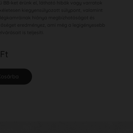
 BB-ket érünk el, látható hibák vagy varratok
ökéletesen kiegyensúlyozott súlypont, valamint
 légkamráinak hiánya megbízhatóságot és
tőséget eredményez, ami még a legigényesebb
várásait is teljesíti.
Ft
Kosárba