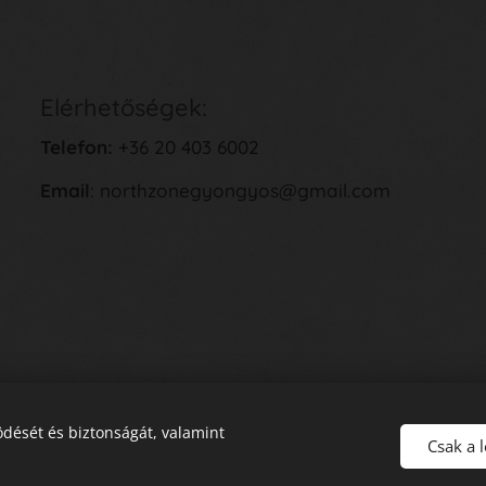
Elérhetőségek:
Telefon:
+36 20 403 6002
Email
: northzonegyongyos@gmail.com
dését és biztonságát, valamint
Csak a 
E
lállás a Szerződéstől
Sütik