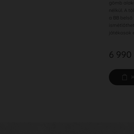
gömb alakú
nélkül. A t
a BB belső
ismétlőthe
játékosok el
6 990