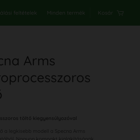
lási feltételek
Minden termék
Kosár
cna Arms
roprocesszoros
ő
szoros töltő kiegyensúlyozóval
tő a legkisebb modell a Specna Arms
atából. Nagyon kompakt kialakításának