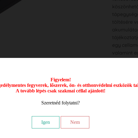
köszönhető
tápegységg
töltésére v
akumulátor
tájékoztatj
egy cellam
valamint e
üzemmódvál
A töltő lehe
Figyelem!
délymentes fegyverek, lőszerek, ön- és otthonvédelmi eszközök ta
FIGYELEM! 
A tovább lépés csak szakmai céllal ajánlott!
tölthet!
Szeretnéd folytatni?
Specifikác
Max. töltő
Támogatott 
Igen
Nem
Állapotjelz
Súly: 100 g