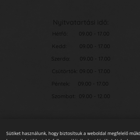
Nyitvatartási idő:
Hétfő: 09.00 - 17.00
Kedd: 09.00 - 17.00
Szerda: 09.00 - 17.00
Csütörtök: 09.00 - 17.00
Péntek: 09.00 - 17.00
Szombat: 09.00 - 12.00
Sütiket használunk, hogy biztosítsuk a weboldal megfelelő műkö