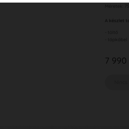
Méretek: 7
A készlet 
- töltő
- tápkábel
7 990
Nincs