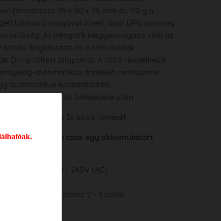
en (mindössze 75 x 50 x 25 mm és 110 g a
el) bárhová magával viheti, ahol LiPo csomag
an szükség. Az integrált kiegyensúlyozó védi az
 töltési folyamatát, és a LED diódák
ák Önt a töltési állapotról. A töltő rendelkezik
ennyiség-automatikus érzékelő rendszerrel,
gy automatikus karbantartási
tással a folyamat befejezése után.
tővé teszi a 2s és 3s aksik töltését.
lálhatóak.
A töltő egyszerre csak egy akkumulátort
ió
: Feszültség: 100 - 240V (AC)
áram: 1A
Li/Poly cellák száma: 2 - 3 cellás
ők: 2 LED dióda
 kábellel