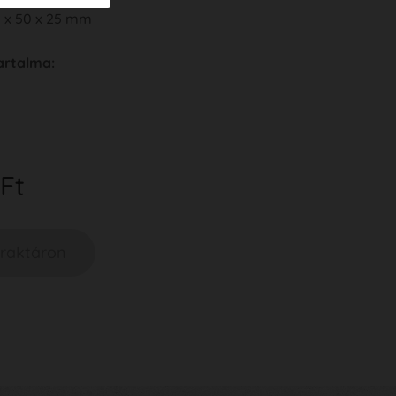
5 x 50 x 25 mm
tartalma:
Ft
 raktáron