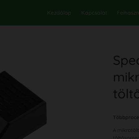
Kezdőlap
Kapcsolat
Felhaszná
Spe
mik
tölt
Többproces
A mikrotöl
töltősoroz