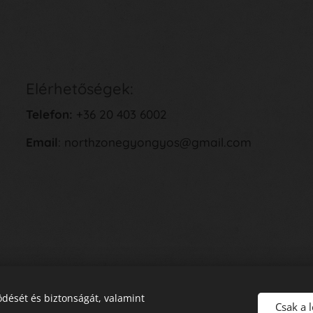
Elérhetőségek:
Telefon:
+36 20 403 6002
Email
: northzonegyongyos@gmail.com
dését és biztonságát, valamint
Csak a 