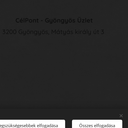
CélPont - Gyöngyös Üzlet
3200 Gyöngyös, Mátyás király út 3
legszükségesebbek elfogadása
Összes elfogadása