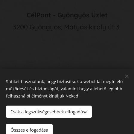
CélPont - Gyöngyös Üzlet
3200 Gyöngyös, Mátyás király út 3
Sütiket használunk, hogy biztosítsuk a weboldal megfelelő
működését és biztonságát, valamint hogy a lehető legjobb
felhasználói élményt kínáljuk Neked.
E
lállás a Szerződéstől
Sütik
Csak a legszükségesebbek elfogadása
Kosárba
Összes elfogadása