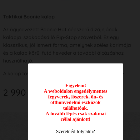
Taktikai Boonie kalap
Az úgynevezett Boonie Hat népszerű dizájnjának
kalapja szakadásálló Rip-Stop szövetből. Ez egy
klasszikus, jól ismert forma, amelynek széles karimája
és a kalap körül futó heveder a további álcázáshoz
használható.
A kalap további szellőzőnyílásokkal van felszerelve.
Figyelem!
2 990
Ft
A weboldalon engedélymentes
fegyverek, lőszerek, ön- és
otthonvédelmi eszközök
találhatóak.
A tovább lépés csak szakmai
céllal ajánlott!
Nyitvatartási idő:
Szeretnéd folytatni?
Hétfő: 09.00 - 17.00