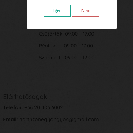
Kedd: 09.00 - 17.00
Igen
Nem
Szerda: 09.00 - 17.00
Csütörtök: 09.00 - 17.00
Péntek: 09.00 - 17.00
Szombat: 09.00 - 12.00
Elérhetőségek:
Telefon:
+36 20 403 6002
Email
: northzonegyongyos@gmail.com