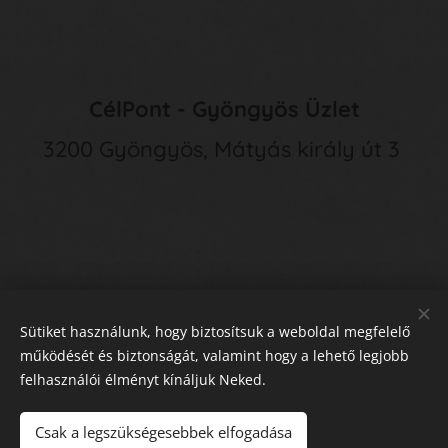
CélPont - Gyöngyös Üzlet
3200 Gyöngyös, Mátyás király út 3
Sütiket használunk, hogy biztosítsuk a weboldal megfelelő
működését és biztonságát, valamint hogy a lehető legjobb
felhasználói élményt kínáljuk Neked.
E
lállás a Szerződéstől
Sütik
Csak a legszükségesebbek elfogadása