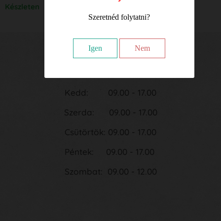
Készleten
Szeretnéd folytatni?
Igen
Nem
Nyitvatartási idő:
Hétfő: 09.00 - 17.00
Kedd: 09.00 - 17.00
Szerda: 09.00 - 17.00
Csütörtök: 09.00 - 17.00
Péntek: 09.00 - 17.00
Szombat: 09.00 - 12.00