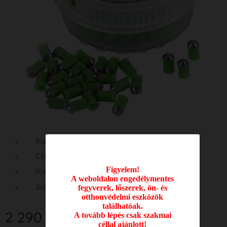
Kaliber : 4.5 mm
Csomagolás : műanyag doboz
Figyelem!
Kiszerelés : 100 db
A weboldalon engedélymentes
Súly : 0.58 g
fegyverek, lőszerek, ön- és
otthonvédelmi eszközök
találhatóak.
2 290
Ft
A tovább lépés csak szakmai
céllal ajánlott!