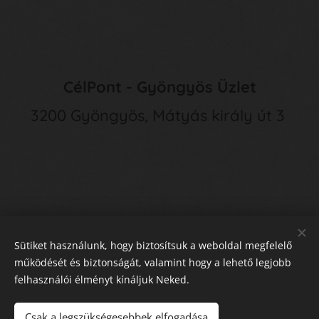
CélPont - Gyöngyös Üzlet
3200 Gyöngyös, Mátyás király út 3
Sütiket használunk, hogy biztosítsuk a weboldal megfelelő
működését és biztonságát, valamint hogy a lehető legjobb
felhasználói élményt kínáljuk Neked.
E
lállás a Szerződéstől
Sütik
Csak a legszükségesebbek elfogadása