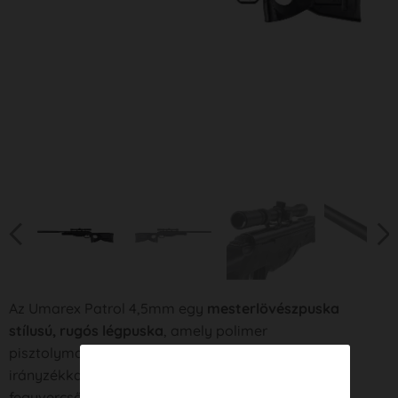
Az Umarex Patrol 4,5mm egy
mesterlövészpuska
stílusú, rugós légpuska
, amely polimer
pisztolymarkolatos tussal, 3-7 × 32-es optikai
irányzékkal, valamint huzagolt csővel és egy
fegyvercsőre integrált hangtompító utánzattal