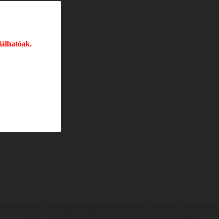
Ft
lálhatóak.
Kosárba