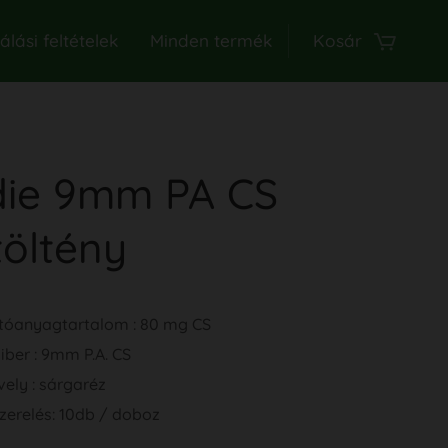
lási feltételek
Minden termék
Kosár
ie 9mm PA CS
töltény
tóanyagtartalom : 80 mg CS
iber : 9mm P.A. CS
ely : sárgaréz
zerelés: 10db / doboz