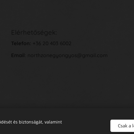
Elérhetőségek:
Telefon:
+36 20 403 6002
Email
: northzonegyongyos@gmail.com
dését és biztonságát, valamint
Csak a 
E
lállás a Szerződéstől
Sütik