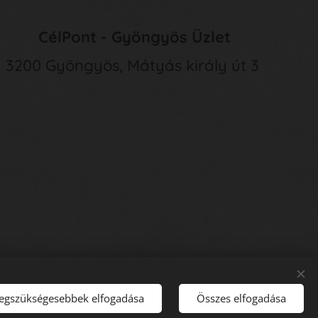
CélPont - Gyöngyös Üzlet
3200 Gyöngyös, Mátyás király út 3
legszükségesebbek elfogadása
Összes elfogadása