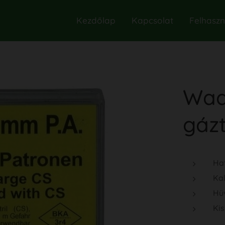
Kezdőlap
Kapcsolat
Felhaszná
Wad
gáz
Ha
Kal
Hüv
Kis