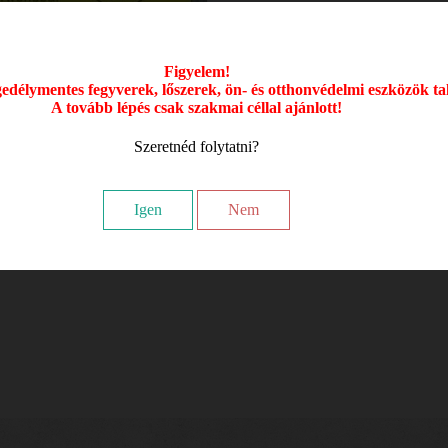
6 590
Figyelem!
délymentes fegyverek, lőszerek, ön- és otthonvédelmi eszközök ta
A tovább lépés csak szakmai céllal ajánlott!
Szeretnéd folytatni?
Igen
Nem