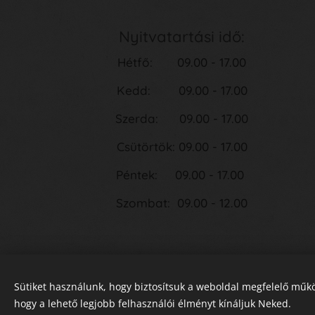
Nyitvatartási idő:
Hétfő: 09.00 - 17.00
Kedd: 09.00 - 17.00
Szerda: 09.00 - 17.00
Csütörtök: 09.00 - 17.00
Péntek: 09.00 - 17.00
Szombat: 09.00 - 12.00
Sütiket használunk, hogy biztosítsuk a weboldal megfelelő műkö
hogy a lehető legjobb felhasználói élményt kínáljuk Neked.