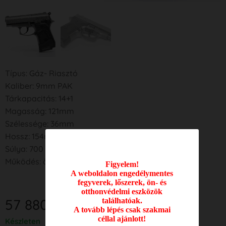
Típus: Gáz- Riasztó
Kaliber: 9mm PAK
Tárkapacitás: 14+1
Magasság: 121mm
Szélessége: 36mm
Hossz: 154mm
Súlya: 700 g
Működés: öntöltő
Figyelem!
A weboldalon engedélymentes
fegyverek, lőszerek, ön- és
otthonvédelmi eszközök
57 880
Ft
találhatóak.
A tovább lépés csak szakmai
céllal ajánlott!
Készleten