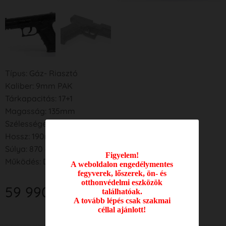
Típus: Gáz- Riasztó
Kaliber: 9mm PAK
Tárkapacitás: 17+1
Magasság: 135mm
Szélessége: 33mm
Hossz: 190mm
Súlya: 870 g
Figyelem!
Működés: DA
A weboldalon engedélymentes
fegyverek, lőszerek, ön- és
otthonvédelmi eszközök
59 990
Ft
találhatóak.
A tovább lépés csak szakmai
céllal ajánlott!