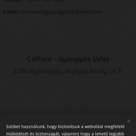
Email
: northzonegyongyos@gmail.com
CélPont - Gyöngyös Üzlet
3200 Gyöngyös, Mátyás király út 3
Sütiket használunk, hogy biztosítsuk a weboldal megfelelő
működését és biztonságát, valamint hogy a lehető legjobb