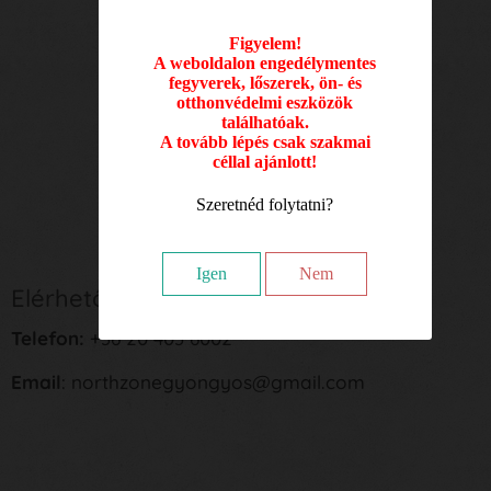
Szerda: 09.00 - 17.00
Figyelem!
A weboldalon engedélymentes
Csütörtök: 09.00 - 17.00
fegyverek, lőszerek, ön- és
otthonvédelmi eszközök
Péntek: 09.00 - 17.00
találhatóak.
A tovább lépés csak szakmai
Szombat: 09.00 - 12.00
céllal ajánlott!
Szeretnéd folytatni?
Igen
Nem
Elérhetőségek:
Telefon:
+36 20 403 6002
Email
: northzonegyongyos@gmail.com