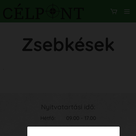
Zsebkések
.
Nyitvatartási idő:
Hétfő: 09.00 - 17.00
Kedd: 09.00 - 17.00